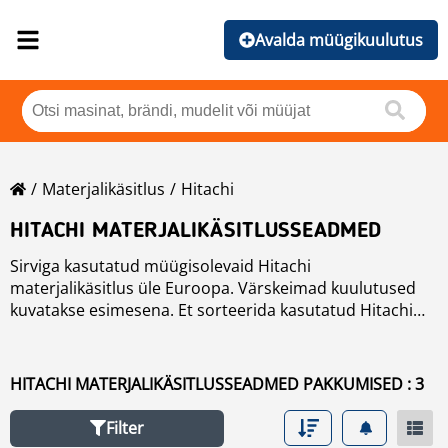
Avalda müügikuulutus
Materjalikäsitlus
Hitachi
HITACHI MATERJALIKÄSITLUSSEADMED
Sirviga kasutatud müügisolevaid Hitachi
materjalikäsitlus üle Euroopa. Värskeimad kuulutused
kuvatakse esimesena. Et sorteerida kasutatud Hitachi
materjalikäsitlus vajutage soreetimisnuppe nagu mark,
väljalaskeaasta, hind, töötunnid, riik. Et otsida kasutatud
brände.
HITACHI MATERJALIKÄSITLUSSEADMED PAKKUMISED : 3
Filter