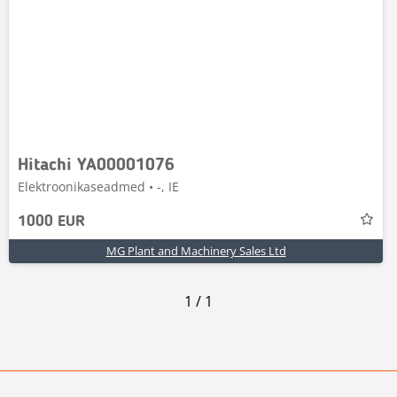
Hitachi YA00001076
Elektroonikaseadmed • -, IE
1000 EUR
MG Plant and Machinery Sales Ltd
1
/
1