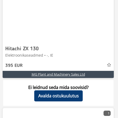
Hitachi ZX 130
Elektroonikaseadmed • -, IE
395 EUR
MG Plant and Machinery Sales Ltd
Ei leidnud seda mida soovisid?
Avalda ostukuulutus
1