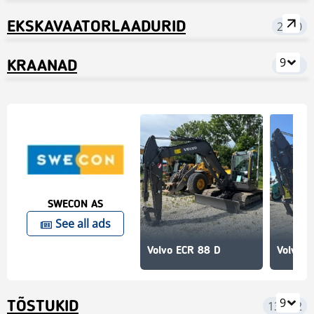
läbipaistvate tingimustega.
EKSKAVAATORLAADURID
2350
9
KRAANAD
7451
SWECON AS
See all ads
Volvo ECR 88 D
Volvo E
9
TÕSTUKID
13 932