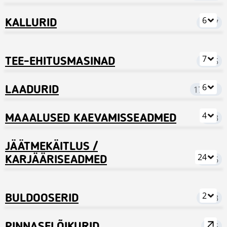
6
KALLURID
4957
7
TEE-EHITUSMASINAD
3835
6
LAADURID
17 861
4
MAAALUSED KAEVAMISSEADMED
243
JÄÄTMEKÄITLUS /
24
KARJÄÄRISEADMED
8046
2
BULDOOSERID
3243
636