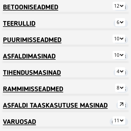
12
BETOONISEADMED
1864
6
TEERULLID
3771
10
PUURIMISSEADMED
2254
10
ASFALDIMASINAD
1668
4
TIHENDUSMASINAD
1790
8
RAMMIMISSEADMED
475
ASFALDI TAASKASUTUSE MASINAD
138
11
VARUOSAD
62 001