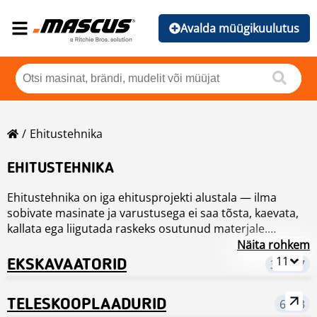
Avalda müügikuulutus
Ehitustehnika
EHITUSTEHNIKA
Ehitustehnika on iga ehitusprojekti alustala — ilma
sobivate masinate ja varustusega ei saa tõsta, kaevata,
kallata ega liigutada raskeks osutunud materjale.
Mascus.ee
Meie platvorm ühendab müüjad ja ostjad üle Eesti,
Ehitustehnika
kategoorias leiad laia valiku
Näita rohkem
kasutatud ehitusmasinaid: ekskavaatorid, kraanad,
pakkudes mugavat keskkonda, kus võrrelda masinaid
11
EKSKAVAATORID
39 117
laadurid, teerullid, tõstukid ja palju muud.
tehniliste andmete, tootmisaasta, tööseisundi ja hinna
alusel. Otsi usaldusväärset ehitustehnikat, mis vastab
TELESKOOPLAADURID
6013
sinu projekti nõudmistele — mõistliku hinnaga ja