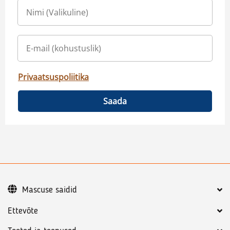
Privaatsuspoliitika
Saada
Mascuse saidid
Ettevõte