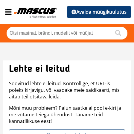
Avalda müügikuulutus
Lehte ei leitud
Soovitud lehte ei leitud. Kontrollige, et URL-is
poleks kirjavigu, või vaadake meie saidikaarti, mis
aitab teil otsitava leida.
Mõni muu probleem? Palun saatke allpool e-kiri ja
me võtame teiega ühendust. Täname teid
kannatlikkuse eest!