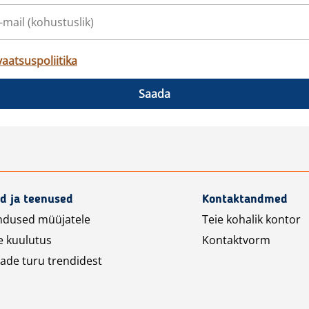
vaatsuspoliitika
Saada
d ja teenused
Kontaktandmed
ndused müüjatele
Teie kohalik kontor
e kuulutus
Kontaktvorm
ade turu trendidest