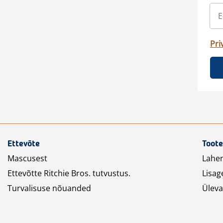
Pri
Ettevõte
Toote
Mascusest
Lahe
Ettevõtte Ritchie Bros. tutvustus.
Lisag
Turvalisuse nõuanded
Üleva