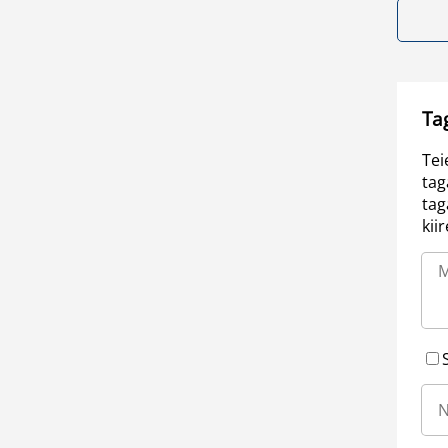
Ta
Tei
tag
tag
kii