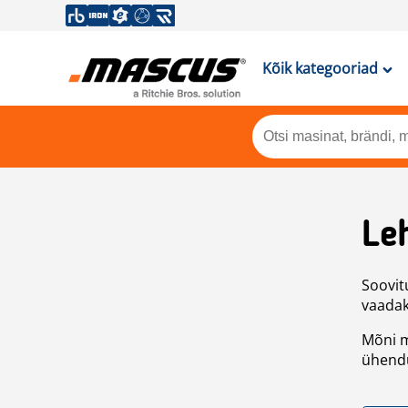
Kõik kategooriad
Leh
Soovitu
vaadake
Mõni m
ühendu