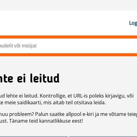
Log
te ei leitud
d lehte ei leitud. Kontrollige, et URL-is poleks kirjavigu, või
 meie saidikaarti, mis aitab teil otsitava leida.
uu probleem? Palun saatke allpool e-kiri ja me võtame teie
st. Täname teid kannatlikkuse eest!