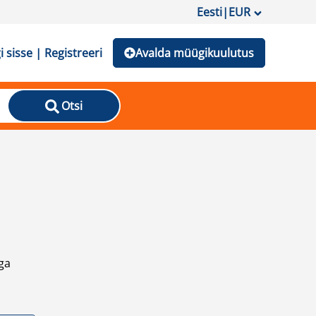
Eesti
|
EUR
i sisse | Registreeri
Avalda müügikuulutus
Otsi
ga