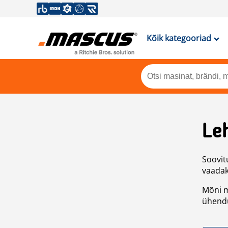
Kõik kategooriad
Leh
Soovitu
vaadake
Mõni m
ühendu