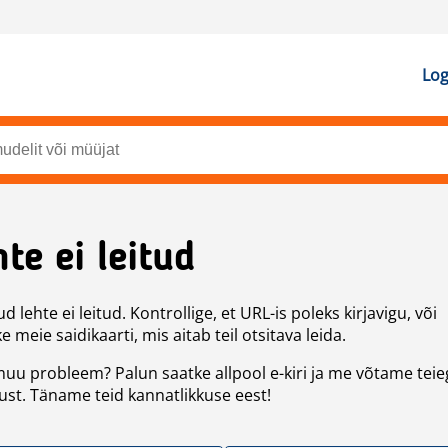
Log
te ei leitud
d lehte ei leitud. Kontrollige, et URL-is poleks kirjavigu, või
 meie saidikaarti, mis aitab teil otsitava leida.
uu probleem? Palun saatke allpool e-kiri ja me võtame teie
st. Täname teid kannatlikkuse eest!