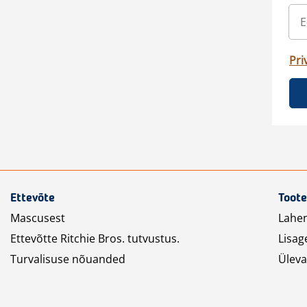
Pri
Ettevõte
Toote
Mascusest
Lahe
Ettevõtte Ritchie Bros. tutvustus.
Lisag
Turvalisuse nõuanded
Üleva