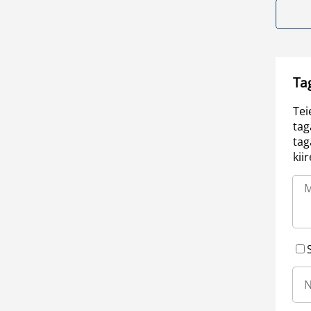
Ta
Tei
tag
tag
kii