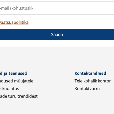
vaatsuspoliitika
Saada
d ja teenused
Kontaktandmed
ndused müüjatele
Teie kohalik kontor
e kuulutus
Kontaktvorm
ade turu trendidest