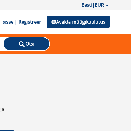
Eesti
|
EUR
i sisse | Registreeri
Avalda müügikuulutus
Otsi
ga