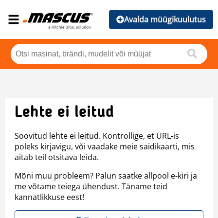
Avalda müügikuulutus
Lehte ei leitud
Soovitud lehte ei leitud. Kontrollige, et URL-is
poleks kirjavigu, või vaadake meie saidikaarti, mis
aitab teil otsitava leida.
Mõni muu probleem? Palun saatke allpool e-kiri ja
me võtame teiega ühendust. Täname teid
kannatlikkuse eest!