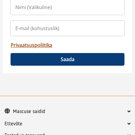
Privaatsuspoliitika
Saada
Mascuse saidid
Ettevõte