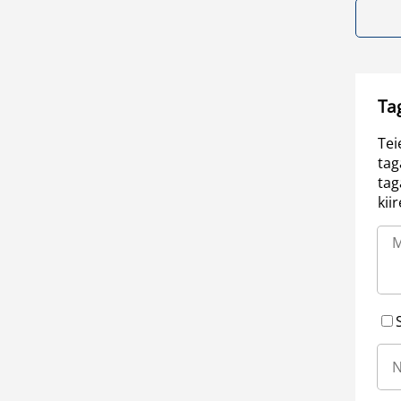
Ta
Tei
tag
tag
kii