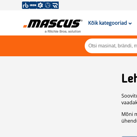
Kõik kategooriad
Leh
Soovitu
vaadake
Mõni m
ühendu