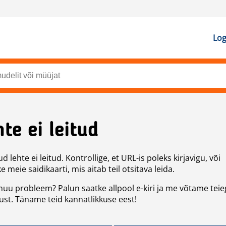
Log
te ei leitud
d lehte ei leitud. Kontrollige, et URL-is poleks kirjavigu, või
 meie saidikaarti, mis aitab teil otsitava leida.
uu probleem? Palun saatke allpool e-kiri ja me võtame teie
st. Täname teid kannatlikkuse eest!