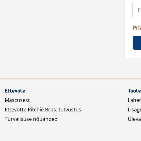
Pri
Ettevõte
Toote
Mascusest
Lahe
Ettevõtte Ritchie Bros. tutvustus.
Lisag
Turvalisuse nõuanded
Üleva