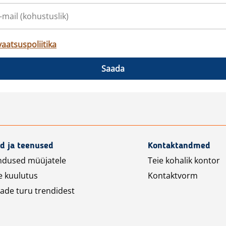
vaatsuspoliitika
Saada
d ja teenused
Kontaktandmed
ndused müüjatele
Teie kohalik kontor
e kuulutus
Kontaktvorm
ade turu trendidest