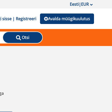
Eesti
|
EUR
i sisse | Registreeri
Avalda müügikuulutus
Otsi
ga