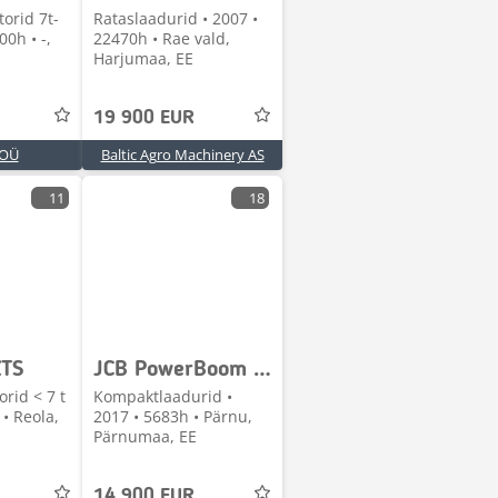
orid 7t-
Rataslaadurid • 2007 •
00h • -,
22470h • Rae vald,
Harjumaa, EE
19 900 EUR
 OÜ
Baltic Agro Machinery AS
11
18
ZTS
JCB PowerBoom 210T
rid < 7 t
Kompaktlaadurid •
 • Reola,
2017 • 5683h • Pärnu,
Pärnumaa, EE
14 900 EUR