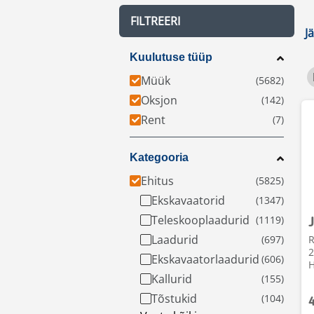
FILTREERI
J
Kuulutuse tüüp
Müük
Oksjon
Rent
Kategooria
Ehitus
Ekskavaatorid
Teleskooplaadurid
Laadurid
R
2
Ekskavaatorlaadurid
H
Kallurid
Tõstukid