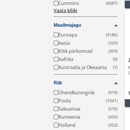
Cummins
Vaata kõiki
Maailmajagu
Euroopa
Aasia
Kõik piirkonnad
Aafrika
Austraalia ja Okeaania
R
2
Riik
Ühendkuningriik
Poola
Saksamaa
Rumeenia
Holland