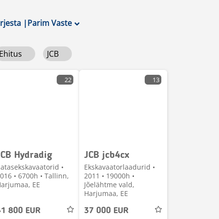
ärjesta
|
Parim Vaste
Ehitus
JCB
22
13
JCB Hydradig
JCB jcb4cx
atasekskavaatorid •
Ekskavaatorlaadurid •
016 • 6700h • Tallinn,
2011 • 19000h •
arjumaa, EE
Jõelähtme vald,
Harjumaa, EE
41 800 EUR
37 000 EUR