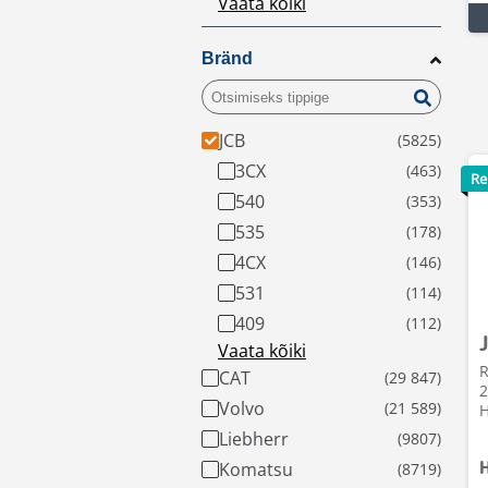
Vaata kõiki
Bränd
JCB
3CX
Re
540
535
4CX
531
409
Vaata kõiki
R
CAT
2
Volvo
H
Liebherr
Komatsu