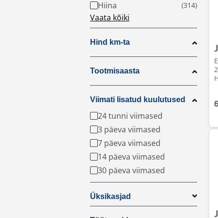
Hiina
Vaata kõiki
Hind km-ta
E
2
Tootmisaasta
H
Viimati lisatud kuulutused
24 tunni viimased
3 päeva viimased
7 päeva viimased
14 päeva viimased
30 päeva viimased
Üksikasjad