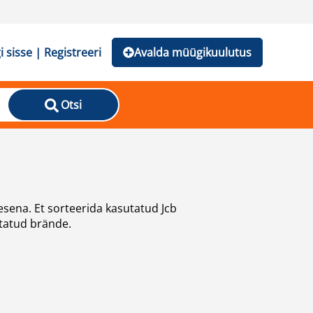
i sisse | Registreeri
Avalda müügikuulutus
Otsi
sena. Et sorteerida kasutatud Jcb
utatud brände.