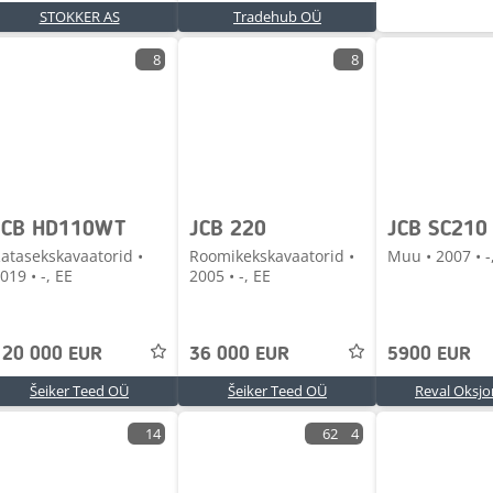
STOKKER AS
Tradehub OÜ
8
8
JCB HD110WT
JCB 220
JCB SC210
atasekskavaatorid •
Roomikekskavaatorid •
Muu • 2007 • -
019 • -, EE
2005 • -, EE
120 000 EUR
36 000 EUR
5900 EUR
Šeiker Teed OÜ
Šeiker Teed OÜ
Reval Oksj
14
62
4