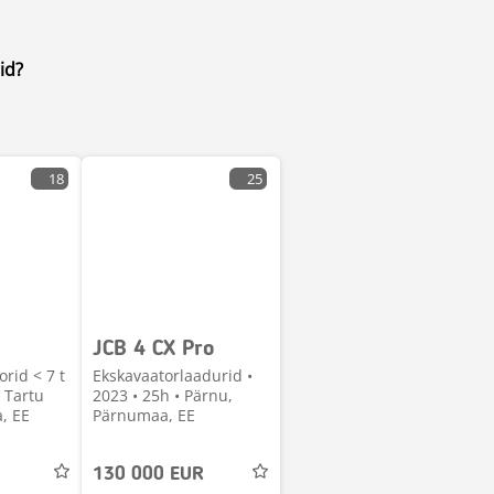
id?
18
25
JCB 4 CX Pro
rid < 7 t
Ekskavaatorlaadurid •
• Tartu
2023 • 25h • Pärnu,
, EE
Pärnumaa, EE
130 000 EUR