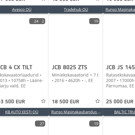
Avesco OÜ
Tradehub OÜ
24
2
19
JCB 4 CX TILT
JCB 8025 ZTS
kskavaatorlaadurid •
Miniekskavaatorid < 7 t
Ratasekskavaa
013 • 10758h • Lääne-
• 2016 • 4620h • -, EE
2007 • 17000h
arju vald, EE
Pärnumaa, EE
33 500 EUR
18 500 EUR
25 000 EUR
KB AUTO EESTI OÜ
Runso Masinakaubandus OÜ
BALTIC TR
27
19