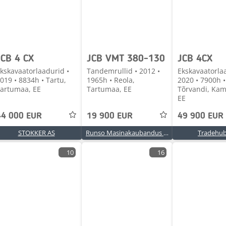
JCB 4 CX
JCB VMT 380-130
JCB 4CX
kskavaatorlaadurid •
Tandemrullid • 2012 •
Ekskavaatorla
019 • 8834h • Tartu,
1965h • Reola,
2020 • 7900h •
artumaa, EE
Tartumaa, EE
Tõrvandi, Kam
EE
44 000 EUR
19 900 EUR
49 900 EUR
STOKKER AS
Runso Masinakaubandus OÜ
Tradehu
10
16