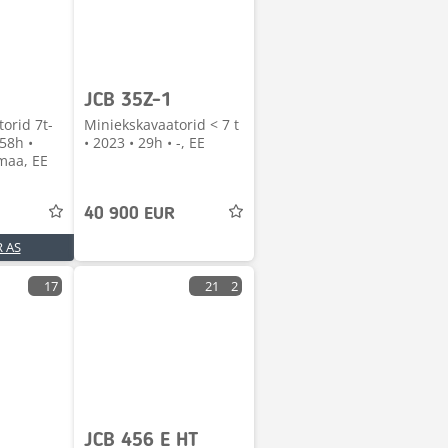
JCB 35Z-1
orid 7t-
Miniekskavaatorid < 7 t
258h •
• 2023 • 29h • -, EE
maa, EE
40 900 EUR
 AS
17
21
2
JCB 456 E HT