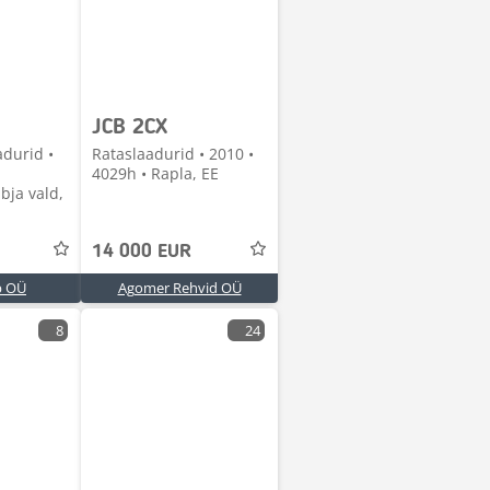
JCB 2CX
adurid •
Rataslaadurid • 2010 •
4029h • Rapla, EE
bja vald,
14 000 EUR
b OÜ
Agomer Rehvid OÜ
8
24