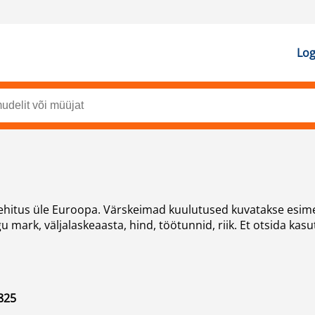
Log
 ehitus üle Euroopa. Värskeimad kuulutused kuvatakse esime
 mark, väljalaskeaasta, hind, töötunnid, riik. Et otsida kas
825