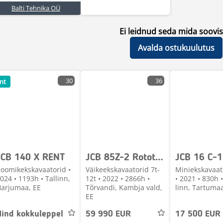
Balti Tehnika OÜ
Ei leidnud seda mida soovis
Avalda ostukuulutus
30
36
nt
JCB 140 X RENT
JCB 85Z-2 Rototilt Guilliotine
JCB 16 C-1
oomikekskavaatorid •
Väikeekskavaatorid 7t-
Miniekskavaato
024 • 1193h • Tallinn,
12t • 2022 • 2866h •
• 2021 • 830h 
arjumaa, EE
Tõrvandi, Kambja vald,
linn, Tartumaa
EE
Hind kokkuleppel
59 990 EUR
17 500 EUR