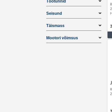
Töötunnid
R
2
H
Seisund
Täismass
Mootori võimsus
R
2