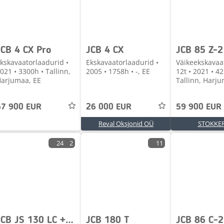
JCB 4 CX Pro
JCB 4 CX
JCB 85 Z-2
kskavaatorlaadurid •
Ekskavaatorlaadurid •
Väikeekskavaat
021 • 3300h • Tallinn,
2005 • 1758h • -, EE
12t • 2021 • 4
arjumaa, EE
Tallinn, Harju
67 900 EUR
26 000 EUR
59 900 EUR
Reval Oksjonid OÜ
STOKKER
24
2
11
JCB JS 130 LC + T4F
JCB 180 T
JCB 86 C-2