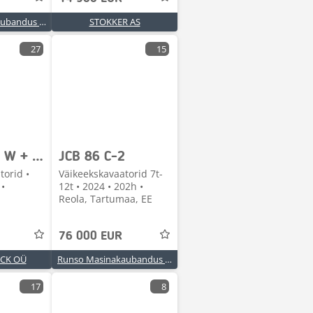
Runso Masinakaubandus OÜ
STOKKER AS
27
15
JCB JS 145 W + BUCKET
JCB 86 C-2
torid •
Väikeekskavaatorid 7t-
 •
12t • 2024 • 202h •
Reola, Tartumaa, EE
76 000 EUR
UCK OÜ
Runso Masinakaubandus OÜ
17
8