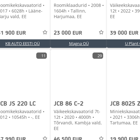
oomikekskavaatorid •
Roomiklaadurid • 2008 •
Väikeekskavaat
017 • 6028h • Lääne-
1604h • Tallinn,
12t • 2022 • 39
arju vald, EE
Harjumaa, EE
EE
31 900 EUR
23 000 EUR
39 000 EUR
KB AUTO EESTI OÜ
Magna OÜ
U Plant
11
29
JCB JS 220 LC
JCB 86 C-2
JCB 8025 
oomikekskavaatorid •
Väikeekskavaatorid 7t-
Miniekskavaato
012 • 10545h • -, EE
12t • 2020 • 4000h •
• 2021 • 3306h
Tõrvandi, Kambja vald,
Tartumaa, EE
EE
37 990 EUR
46 500 EUR
19 900 EUR