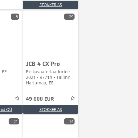
STOKKER AS
8
29
JCB 4 CX Pro
, EE
Ekskavaatorlaadurid •
2021 • 9771h • Tallinn,
Harjumaa, EE
49 000 EUR
onid OÜ
STOKKER AS
21
14