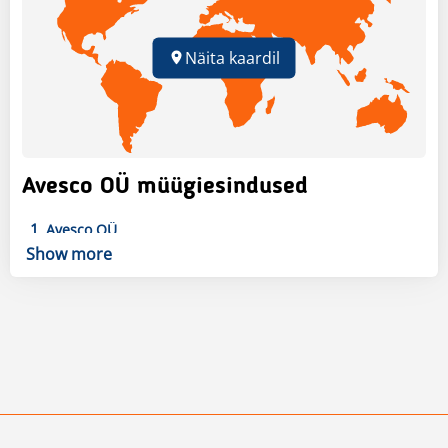
Näita kaardil
Avesco OÜ müügiesindused
1
Avesco OÜ
Väljaotsa 1,
Saue
Harjumaa
,
, EE
Show more