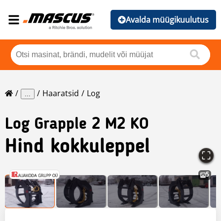
Avalda müügikuulutus
Haaratsid
Log
...
Log
Grapple 2 M2 KO
Hind kokkuleppel
5