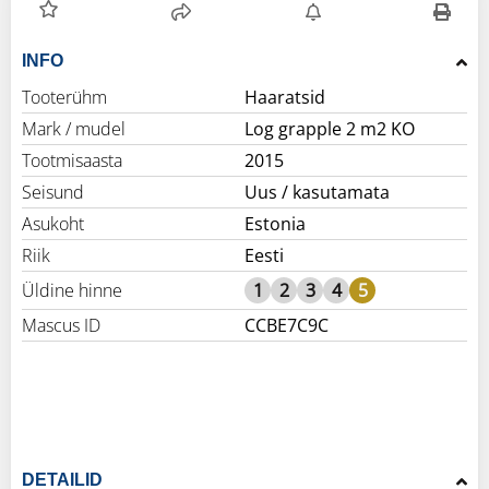
INFO
Tooterühm
Haaratsid
Mark / mudel
Log grapple 2 m2 KO
Tootmisaasta
2015
Seisund
Uus / kasutamata
Asukoht
Estonia
Riik
Eesti
Üldine hinne
1
2
3
4
5
Mascus ID
CCBE7C9C
DETAILID