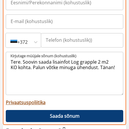
+372
Kirjutage müüjale sõnum (kohustuslik)
Privaatsuspoliitika
Saada sõnum