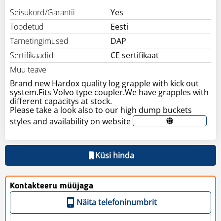
Seisukord/Garantii
Yes
Toodetud
Eesti
Tarnetingimused
DAP
Sertifikaadid
CE sertifikaat
Muu teave
Brand new Hardox quality log grapple with kick out
system.Fits Volvo type coupler.We have grapples with
different capacitys at stock.
Please take a look also to our high dump buckets
styles and availability on website
Küsi hinda
Kontakteeru müüjaga
Näita telefoninumbrit