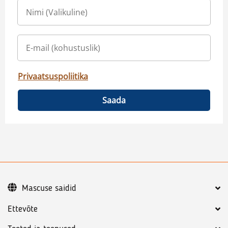
Privaatsuspoliitika
Saada
Mascuse saidid
Ettevõte