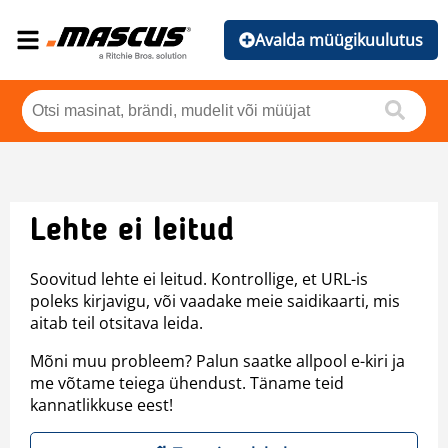
Avalda müügikuulutus
Lehte ei leitud
Soovitud lehte ei leitud. Kontrollige, et URL-is
poleks kirjavigu, või vaadake meie saidikaarti, mis
aitab teil otsitava leida.
Mõni muu probleem? Palun saatke allpool e-kiri ja
me võtame teiega ühendust. Täname teid
kannatlikkuse eest!