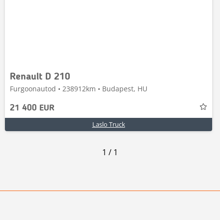
Renault D 210
Furgoonautod • 238912km • Budapest, HU
21 400 EUR
Laslo Truck
1
/
1