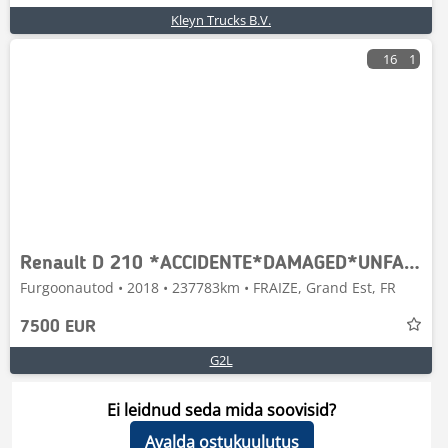
Kleyn Trucks B.V.
16
1
Renault D 210 *ACCIDENTE*DAMAGED*UNFALL*
Furgoonautod • 2018 • 237783km • FRAIZE, Grand Est, FR
7500 EUR
G2L
Ei leidnud seda mida soovisid?
Avalda ostukuulutus