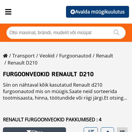
Avalda müügikuulutus
Transport
Veokid
Furgoonautod
Renault
Renault D210
FURGOONVEOKID RENAULT D210
Siin on nähtaval kõik kasutatud Renault d210
furgoonautod mis on müügis.Saate neid sorteerida
tootmisaasta, hinna, töötundide või riigi järgi.Et otsingut
kitsendada, palun kasutage vasakul olevat
navigatsiooniriba.
RENAULT FURGOONVEOKID PAKKUMISED : 4