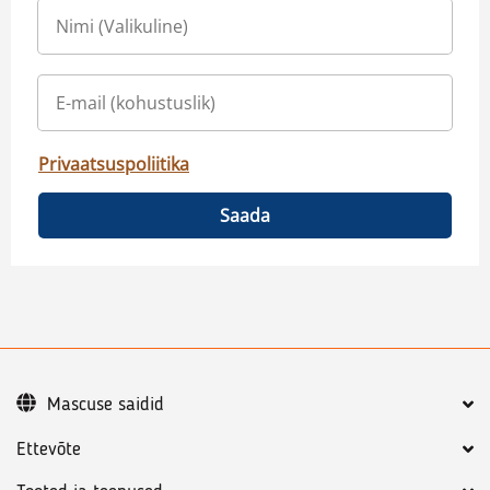
Privaatsuspoliitika
Saada
Mascuse saidid
Ettevõte