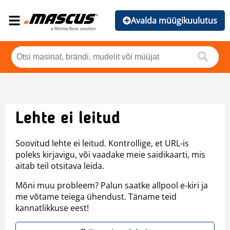
Avalda müügikuulutus
Lehte ei leitud
Soovitud lehte ei leitud. Kontrollige, et URL-is
poleks kirjavigu, või vaadake meie saidikaarti, mis
aitab teil otsitava leida.
Mõni muu probleem? Palun saatke allpool e-kiri ja
me võtame teiega ühendust. Täname teid
kannatlikkuse eest!