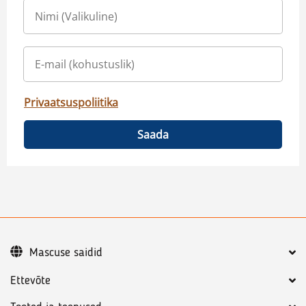
Privaatsuspoliitika
Saada
Mascuse saidid
Ettevõte