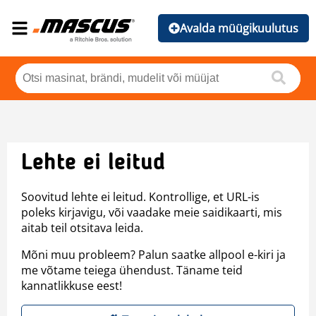
Avalda müügikuulutus
Lehte ei leitud
Soovitud lehte ei leitud. Kontrollige, et URL-is
poleks kirjavigu, või vaadake meie saidikaarti, mis
aitab teil otsitava leida.
Mõni muu probleem? Palun saatke allpool e-kiri ja
me võtame teiega ühendust. Täname teid
kannatlikkuse eest!