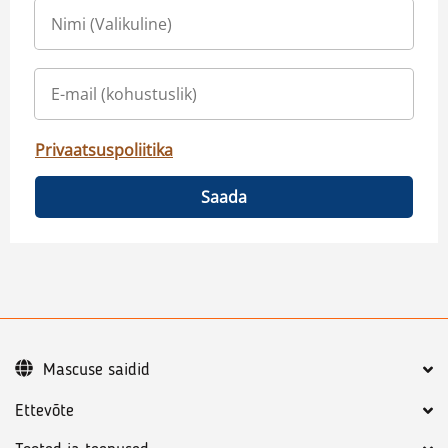
Privaatsuspoliitika
Saada
Mascuse saidid
Ettevõte