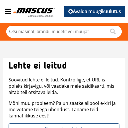
Avalda müügikuulutus
Lehte ei leitud
Soovitud lehte ei leitud. Kontrollige, et URL-is
poleks kirjavigu, või vaadake meie saidikaarti, mis
aitab teil otsitava leida.
Mõni muu probleem? Palun saatke allpool e-kiri ja
me võtame teiega ühendust. Täname teid
kannatlikkuse eest!