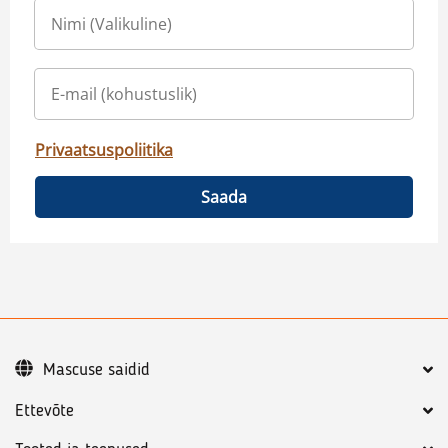
Privaatsuspoliitika
Saada
Mascuse saidid
Ettevõte