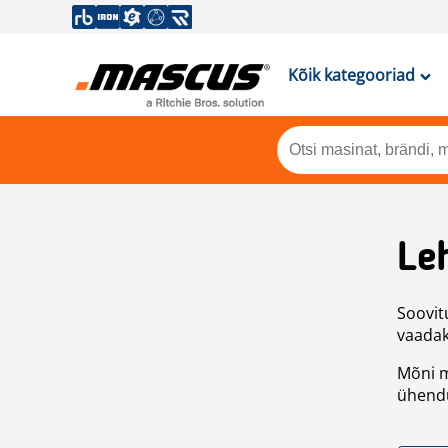
Kõik kategooriad
Leh
Soovitu
vaadake
Mõni m
ühendu