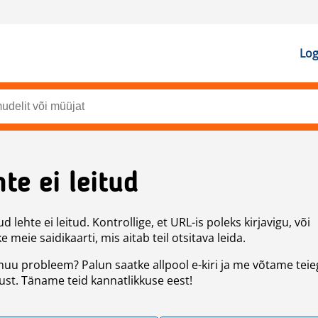
Log
te ei leitud
d lehte ei leitud. Kontrollige, et URL-is poleks kirjavigu, või
 meie saidikaarti, mis aitab teil otsitava leida.
uu probleem? Palun saatke allpool e-kiri ja me võtame teie
st. Täname teid kannatlikkuse eest!