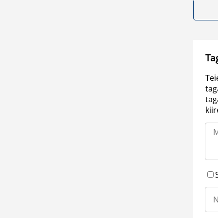
Ta
Tei
tag
tag
kii