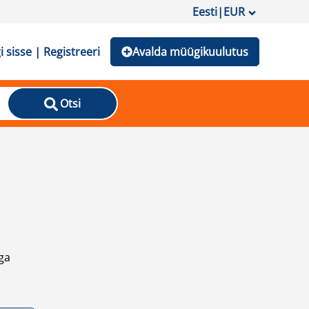
Eesti
|
EUR
i sisse | Registreeri
Avalda müügikuulutus
Otsi
ga