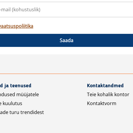
vaatsuspoliitika
Saada
d ja teenused
Kontaktandmed
ndused müüjatele
Teie kohalik kontor
e kuulutus
Kontaktvorm
ade turu trendidest