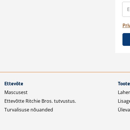
Pri
Ettevõte
Toote
Mascusest
Lahe
Ettevõtte Ritchie Bros. tutvustus.
Lisag
Turvalisuse nõuanded
Üleva