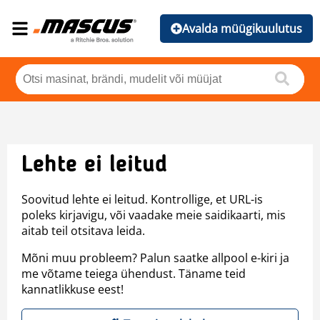
Avalda müügikuulutus
Lehte ei leitud
Soovitud lehte ei leitud. Kontrollige, et URL-is
poleks kirjavigu, või vaadake meie saidikaarti, mis
aitab teil otsitava leida.
Mõni muu probleem? Palun saatke allpool e-kiri ja
me võtame teiega ühendust. Täname teid
kannatlikkuse eest!