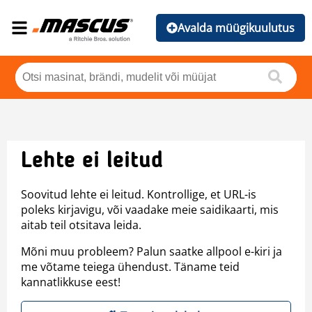
Avalda müügikuulutus
Lehte ei leitud
Soovitud lehte ei leitud. Kontrollige, et URL-is
poleks kirjavigu, või vaadake meie saidikaarti, mis
aitab teil otsitava leida.
Mõni muu probleem? Palun saatke allpool e-kiri ja
me võtame teiega ühendust. Täname teid
kannatlikkuse eest!