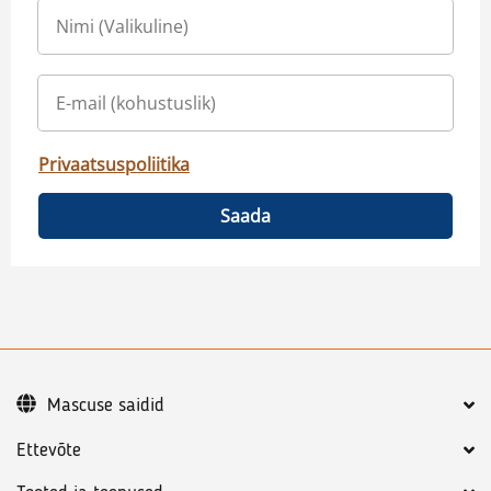
Privaatsuspoliitika
Saada
Mascuse saidid
Ettevõte