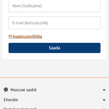
Privaatsuspoliitika
Saada
Mascuse saidid
Ettevõte