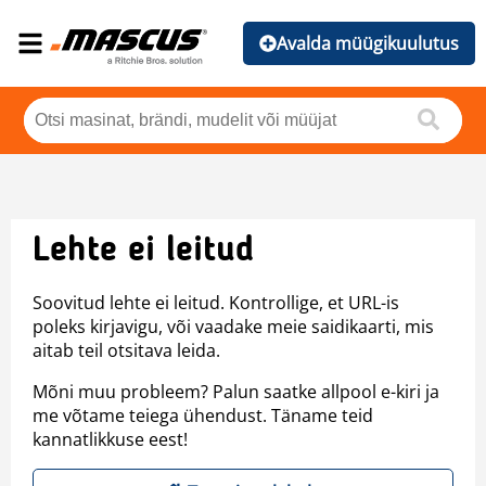
Avalda müügikuulutus
Lehte ei leitud
Soovitud lehte ei leitud. Kontrollige, et URL-is
poleks kirjavigu, või vaadake meie saidikaarti, mis
aitab teil otsitava leida.
Mõni muu probleem? Palun saatke allpool e-kiri ja
me võtame teiega ühendust. Täname teid
kannatlikkuse eest!