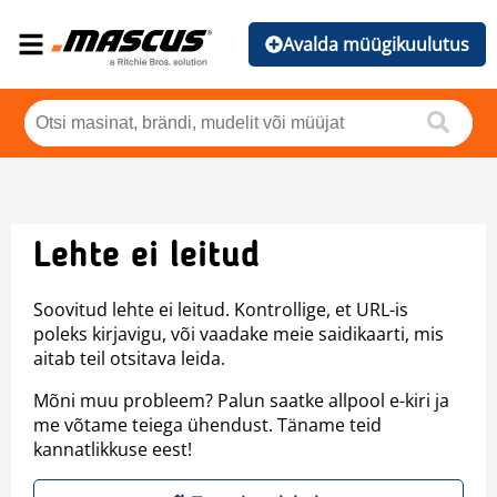
Avalda müügikuulutus
Lehte ei leitud
Soovitud lehte ei leitud. Kontrollige, et URL-is
poleks kirjavigu, või vaadake meie saidikaarti, mis
aitab teil otsitava leida.
Mõni muu probleem? Palun saatke allpool e-kiri ja
me võtame teiega ühendust. Täname teid
kannatlikkuse eest!