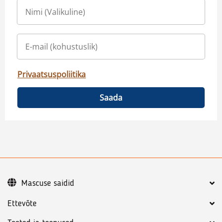
Privaatsuspoliitika
Saada
Mascuse saidid
Ettevõte