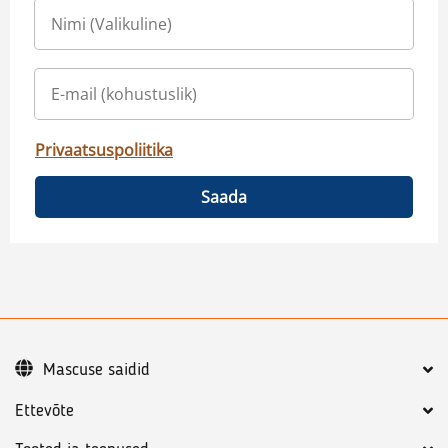
Privaatsuspoliitika
Saada
Mascuse saidid
Ettevõte