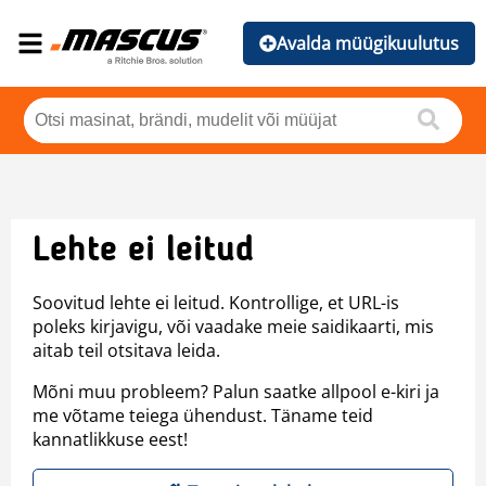
Avalda müügikuulutus
Lehte ei leitud
Soovitud lehte ei leitud. Kontrollige, et URL-is
poleks kirjavigu, või vaadake meie saidikaarti, mis
aitab teil otsitava leida.
Mõni muu probleem? Palun saatke allpool e-kiri ja
me võtame teiega ühendust. Täname teid
kannatlikkuse eest!