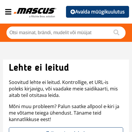
Avalda müügikuulutus
Lehte ei leitud
Soovitud lehte ei leitud. Kontrollige, et URL-is
poleks kirjavigu, või vaadake meie saidikaarti, mis
aitab teil otsitava leida.
Mõni muu probleem? Palun saatke allpool e-kiri ja
me võtame teiega ühendust. Täname teid
kannatlikkuse eest!