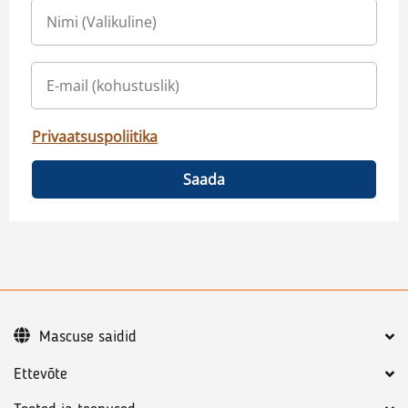
Privaatsuspoliitika
Saada
Mascuse saidid
Ettevõte