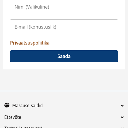
Privaatsuspoliitika
Saada
Mascuse saidid
Ettevõte