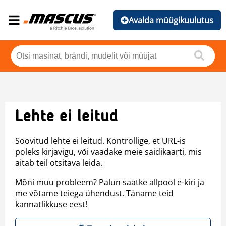
Avalda müügikuulutus
Lehte ei leitud
Soovitud lehte ei leitud. Kontrollige, et URL-is
poleks kirjavigu, või vaadake meie saidikaarti, mis
aitab teil otsitava leida.
Mõni muu probleem? Palun saatke allpool e-kiri ja
me võtame teiega ühendust. Täname teid
kannatlikkuse eest!