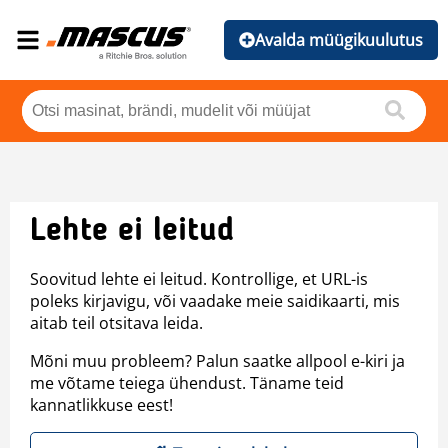
Avalda müügikuulutus
Lehte ei leitud
Soovitud lehte ei leitud. Kontrollige, et URL-is
poleks kirjavigu, või vaadake meie saidikaarti, mis
aitab teil otsitava leida.
Mõni muu probleem? Palun saatke allpool e-kiri ja
me võtame teiega ühendust. Täname teid
kannatlikkuse eest!