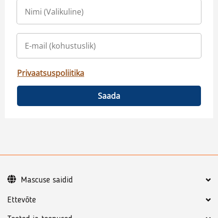
Privaatsuspoliitika
Saada
Mascuse saidid
Ettevõte