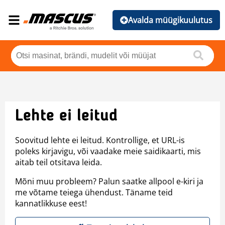
Avalda müügikuulutus
Lehte ei leitud
Soovitud lehte ei leitud. Kontrollige, et URL-is
poleks kirjavigu, või vaadake meie saidikaarti, mis
aitab teil otsitava leida.
Mõni muu probleem? Palun saatke allpool e-kiri ja
me võtame teiega ühendust. Täname teid
kannatlikkuse eest!