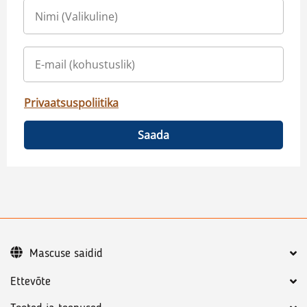
Privaatsuspoliitika
Saada
Mascuse saidid
Ettevõte