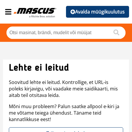
Avalda müügikuulutus
Lehte ei leitud
Soovitud lehte ei leitud. Kontrollige, et URL-is
poleks kirjavigu, või vaadake meie saidikaarti, mis
aitab teil otsitava leida.
Mõni muu probleem? Palun saatke allpool e-kiri ja
me võtame teiega ühendust. Täname teid
kannatlikkuse eest!