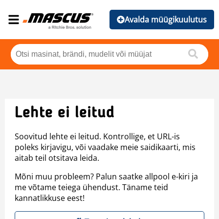
Avalda müügikuulutus
Lehte ei leitud
Soovitud lehte ei leitud. Kontrollige, et URL-is
poleks kirjavigu, või vaadake meie saidikaarti, mis
aitab teil otsitava leida.
Mõni muu probleem? Palun saatke allpool e-kiri ja
me võtame teiega ühendust. Täname teid
kannatlikkuse eest!