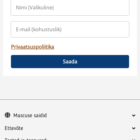
Privaatsuspoliitika
Saada
Mascuse saidid
Ettevõte