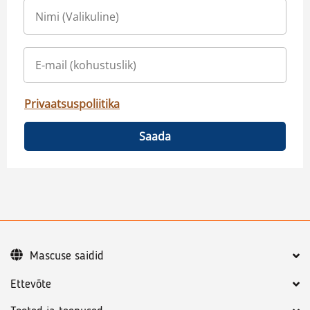
Privaatsuspoliitika
Saada
Mascuse saidid
Ettevõte