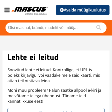
Avalda müügikuulutus
Lehte ei leitud
Soovitud lehte ei leitud. Kontrollige, et URL-is
poleks kirjavigu, või vaadake meie saidikaarti, mis
aitab teil otsitava leida.
Mõni muu probleem? Palun saatke allpool e-kiri ja
me võtame teiega ühendust. Täname teid
kannatlikkuse eest!