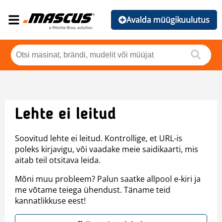
Avalda müügikuulutus
Lehte ei leitud
Soovitud lehte ei leitud. Kontrollige, et URL-is
poleks kirjavigu, või vaadake meie saidikaarti, mis
aitab teil otsitava leida.
Mõni muu probleem? Palun saatke allpool e-kiri ja
me võtame teiega ühendust. Täname teid
kannatlikkuse eest!