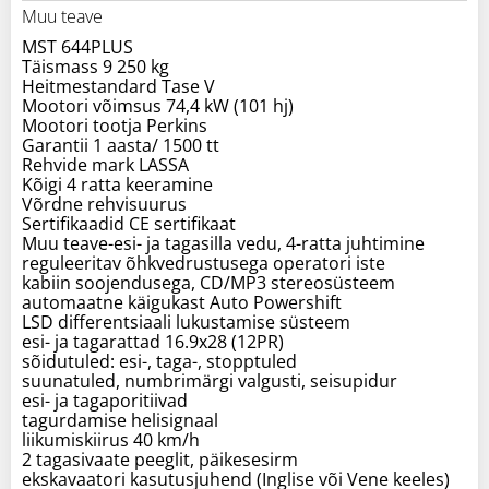
Muu teave
MST 644PLUS
Täismass 9 250 kg
Heitmestandard Tase V
Mootori võimsus 74,4 kW (101 hj)
Mootori tootja Perkins
Garantii 1 aasta/ 1500 tt
Rehvide mark LASSA
Kõigi 4 ratta keeramine
Võrdne rehvisuurus
Sertifikaadid CE sertifikaat
Muu teave-esi- ja tagasilla vedu, 4-ratta juhtimine
reguleeritav õhkvedrustusega operatori iste
kabiin soojendusega, CD/MP3 stereosüsteem
automaatne käigukast Auto Powershift
LSD differentsiaali lukustamise süsteem
esi- ja tagarattad 16.9x28 (12PR)
sõidutuled: esi-, taga-, stopptuled
suunatuled, numbrimärgi valgusti, seisupidur
esi- ja tagaporitiivad
tagurdamise helisignaal
liikumiskiirus 40 km/h
2 tagasivaate peeglit, päikesesirm
ekskavaatori kasutusjuhend (Inglise või Vene keeles)