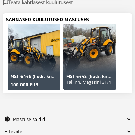
Teata kahtlasest kuulutusest
SARNASED KUULUTUSED MASCUSES
MST 644S (hüdr. kiirkinnitus laadurile ja hüdrovasar)
MST 644S (hüdr. kiirkinnitus laadurile)
Tallinn, Magasini 31/4
100 000 EUR
Mascuse saidid
Ettevõte