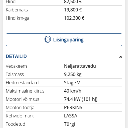
Hind
82,500 €
Käibemaks
19,800 €
Hind km-ga
102,300 €
Liisingupäring
DETAILID
Veoskeem
Neljarattavedu
Täismass
9,250 kg
Heitmestandard
Stage V
Maksimaalne kiirus
40 km/h
Mootori võimsus
74.4 kW (101 hj)
Mootori tootja
PERKINS
Rehvide mark
LASSA
Toodetud
Türgi