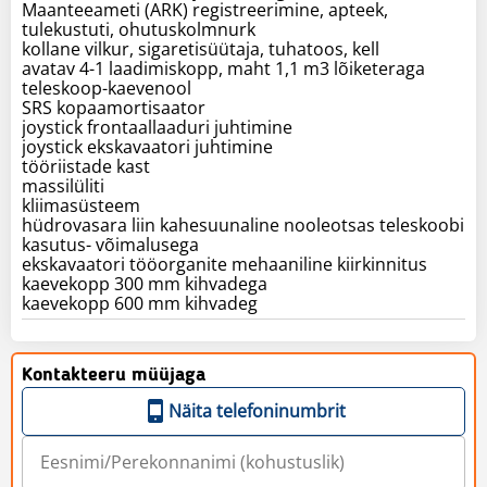
Maanteeameti (ARK) registreerimine, apteek,
tulekustuti, ohutuskolmnurk
kollane vilkur, sigaretisüütaja, tuhatoos, kell
avatav 4-1 laadimiskopp, maht 1,1 m3 lõiketeraga
teleskoop-kaevenool
SRS kopaamortisaator
joystick frontaallaaduri juhtimine
joystick ekskavaatori juhtimine
tööriistade kast
massilüliti
kliimasüsteem
hüdrovasara liin kahesuunaline nooleotsas teleskoobi
kasutus- võimalusega
ekskavaatori tööorganite mehaaniline kiirkinnitus
kaevekopp 300 mm kihvadega
kaevekopp 600 mm kihvadeg
Kontakteeru müüjaga
Näita telefoninumbrit