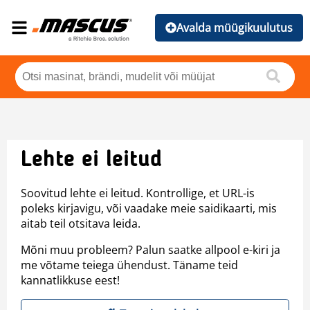
Avalda müügikuulutus
Lehte ei leitud
Soovitud lehte ei leitud. Kontrollige, et URL-is
poleks kirjavigu, või vaadake meie saidikaarti, mis
aitab teil otsitava leida.
Mõni muu probleem? Palun saatke allpool e-kiri ja
me võtame teiega ühendust. Täname teid
kannatlikkuse eest!