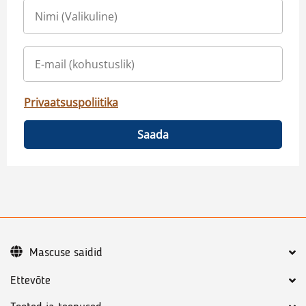
Privaatsuspoliitika
Saada
Mascuse saidid
Ettevõte