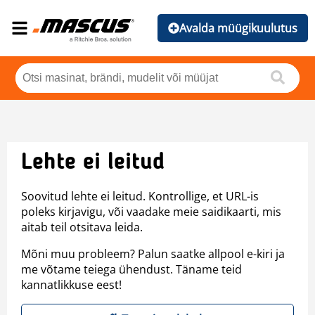
Avalda müügikuulutus
Lehte ei leitud
Soovitud lehte ei leitud. Kontrollige, et URL-is
poleks kirjavigu, või vaadake meie saidikaarti, mis
aitab teil otsitava leida.
Mõni muu probleem? Palun saatke allpool e-kiri ja
me võtame teiega ühendust. Täname teid
kannatlikkuse eest!