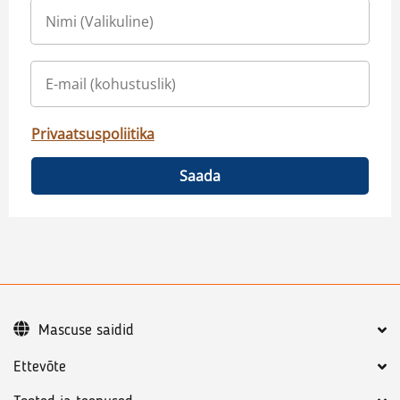
Privaatsuspoliitika
Saada
Mascuse saidid
Ettevõte