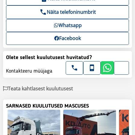
Näita telefoninumbrit
Whatsapp
Facebook
Olete sellest kuulutusest huvitatud?
Kontakteeru müüjaga
Teata kahtlasest kuulutusest
SARNASED KUULUTUSED MASCUSES