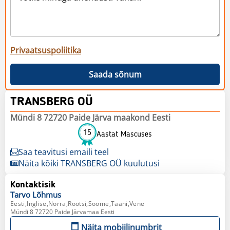
Privaatsuspoliitika
Saada sõnum
TRANSBERG OÜ
Mündi 8 72720 Paide Järva maakond Eesti
15
Aastat Mascuses
Saa teavitusi emaili teel
Näita kõiki TRANSBERG OÜ kuulutusi
Kontaktisik
Tarvo
Lõhmus
Eesti,Inglise,Norra,Rootsi,Soome,Taani,Vene
Mündi 8 72720 Paide Järvamaa Eesti
Näita mobiilinumbrit