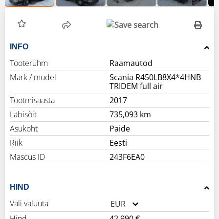
INFO
Tooterühm
Raamautod
Mark / mudel
Scania R450LB8X4*4HNB
TRIDEM full air
Tootmisaasta
2017
Läbisõit
735,093 km
Asukoht
Paide
Riik
Eesti
Mascus ID
243F6EA0
HIND
Vali valuuta
EUR
Hind
42,990 €