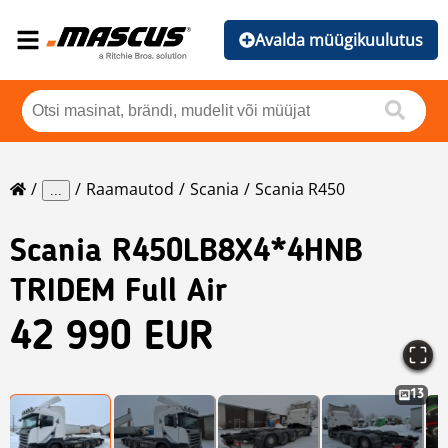
Avalda müügikuulutus
Raamautod
Scania
Scania R450
...
Scania
R450LB8X4*4HNB
TRIDEM Full Air
42 990 EUR
13