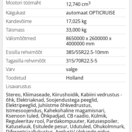
Mootori töömaht
3
12,740 cm
Käigukast
automaat OPTICRUISE
Kandevõime
17,025 kg
Täismass
33,000 kg
Välismõõtmed
8650000 x 2600000 x
4000000 mm
Esisilla rehvimõõt
385/55R22.5-10mm
Tagasilla rehvimõõt
315/70R22.5-5
Värv
valge
Toodetud
Holland
Lisavarustus
Stereo, Kliimaseade, Kiirushoidik, Kabiini vedrustus -
õhk, Elektriaknad, Soojendustega peeglid,
Elektripeeglid, Juhiistme õhkvedrustus,
Istmesoojendus, Kahekohaline magamisnari,
Ksenoon tuled, Õhkpadjad, CB raadio, Külmik,
Reguleeritav rool, Pardakompuuter, Katusespoiler,
Katuseluuk, Esitulede pesur, Udutuled, Ohukolmnurk,
Diferentsiaallukustus, Aeglusti/ ülekande pidur,