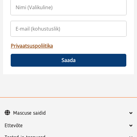
Privaatsuspoliitika
Saada
Mascuse saidid
Ettevõte