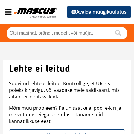
Avalda müügikuulutus
Lehte ei leitud
Soovitud lehte ei leitud. Kontrollige, et URL-is
poleks kirjavigu, või vaadake meie saidikaarti, mis
aitab teil otsitava leida.
Mõni muu probleem? Palun saatke allpool e-kiri ja
me võtame teiega ühendust. Täname teid
kannatlikkuse eest!