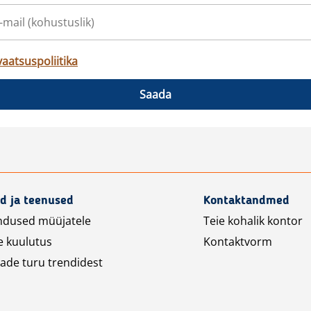
vaatsuspoliitika
Saada
d ja teenused
Kontaktandmed
ndused müüjatele
Teie kohalik kontor
e kuulutus
Kontaktvorm
ade turu trendidest