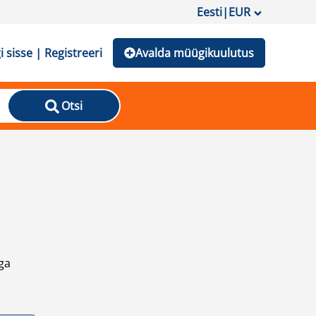
Eesti
|
EUR
i sisse | Registreeri
Avalda müügikuulutus
Otsi
ga