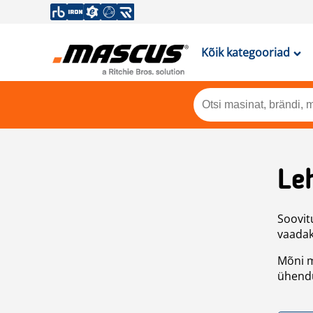
Kõik kategooriad
Leh
Soovitu
vaadake
Mõni m
ühendu