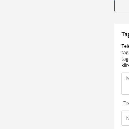
Ta
Tei
tag
tag
kii