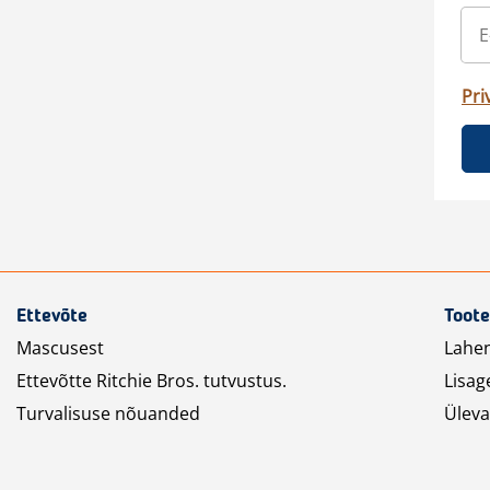
Pri
Ettevõte
Toote
Mascusest
Lahe
Ettevõtte Ritchie Bros. tutvustus.
Lisag
Turvalisuse nõuanded
Üleva