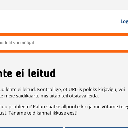
Log
te ei leitud
d lehte ei leitud. Kontrollige, et URL-is poleks kirjavigu, või
 meie saidikaarti, mis aitab teil otsitava leida.
uu probleem? Palun saatke allpool e-kiri ja me võtame teie
st. Täname teid kannatlikkuse eest!