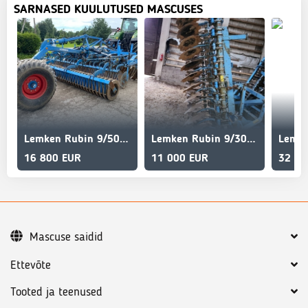
SARNASED KUULUTUSED MASCUSES
Lemken Rubin 9/500 K U E A
Lemken Rubin 9/300 U E
16 800 EUR
11 000 EUR
32 00
Mascuse saidid
Ettevõte
Tooted ja teenused