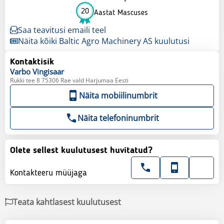
20
Aastat Mascuses
Saa teavitusi emaili teel
Näita kõiki Baltic Agro Machinery AS kuulutusi
Kontaktisik
Varbo
Vingisaar
Rukki tee 8 75306 Rae vald Harjumaa Eesti
Näita mobiilinumbrit
Näita telefoninumbrit
Olete sellest kuulutusest huvitatud?
Kontakteeru müüjaga
Teata kahtlasest kuulutusest