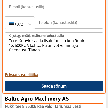
+372
Kirjutage müüjale sõnum (kohustuslik)
Privaatsuspoliitika
Saada sõnum
Baltic Agro Machinery AS
Rukki tee 8 75306 Rae vald Harjumaa Eesti