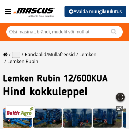
Avalda müügikuulutus
Randaalid/mullafreesid
Lemken
...
Lemken Rubin
Lemken
Rubin 12/600KUA
Hind kokkuleppel
5