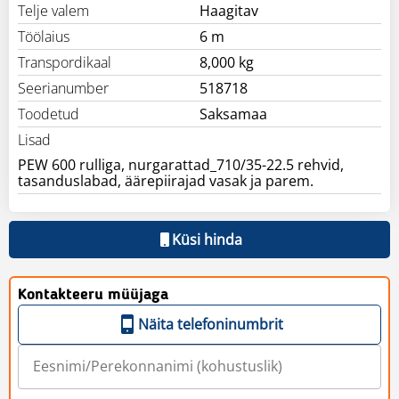
Telje valem
Haagitav
Töölaius
6 m
Transpordikaal
8,000 kg
Seerianumber
518718
Toodetud
Saksamaa
Lisad
PEW 600 rulliga, nurgarattad_710/35-22.5 rehvid,
tasanduslabad, äärepiirajad vasak ja parem.
Küsi hinda
Kontakteeru müüjaga
Näita telefoninumbrit