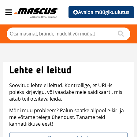
Avalda müügikuulutus
Lehte ei leitud
Soovitud lehte ei leitud. Kontrollige, et URL-is
poleks kirjavigu, või vaadake meie saidikaarti, mis
aitab teil otsitava leida.
Mõni muu probleem? Palun saatke allpool e-kiri ja
me võtame teiega ühendust. Täname teid
kannatlikkuse eest!