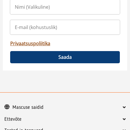
Privaatsuspoliitika
Saada
Mascuse saidid
Ettevõte