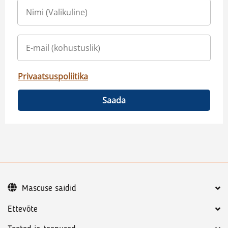
Privaatsuspoliitika
Saada
Mascuse saidid
Ettevõte