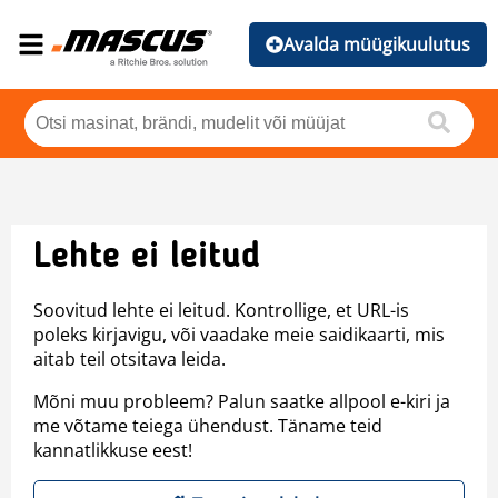
Avalda müügikuulutus
Lehte ei leitud
Soovitud lehte ei leitud. Kontrollige, et URL-is
poleks kirjavigu, või vaadake meie saidikaarti, mis
aitab teil otsitava leida.
Mõni muu probleem? Palun saatke allpool e-kiri ja
me võtame teiega ühendust. Täname teid
kannatlikkuse eest!