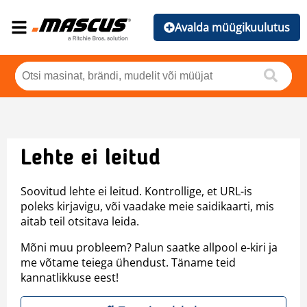
Avalda müügikuulutus
Lehte ei leitud
Soovitud lehte ei leitud. Kontrollige, et URL-is
poleks kirjavigu, või vaadake meie saidikaarti, mis
aitab teil otsitava leida.
Mõni muu probleem? Palun saatke allpool e-kiri ja
me võtame teiega ühendust. Täname teid
kannatlikkuse eest!