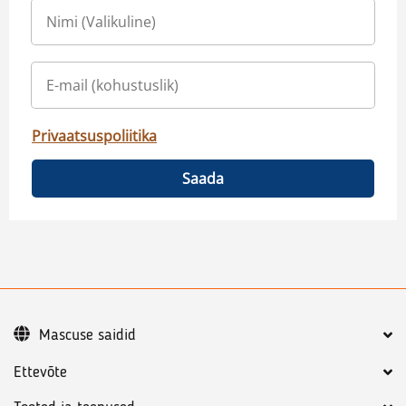
Privaatsuspoliitika
Saada
Mascuse saidid
Ettevõte