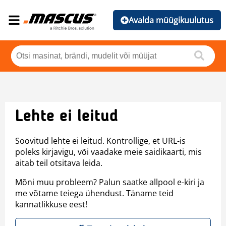
Avalda müügikuulutus
Lehte ei leitud
Soovitud lehte ei leitud. Kontrollige, et URL-is
poleks kirjavigu, või vaadake meie saidikaarti, mis
aitab teil otsitava leida.
Mõni muu probleem? Palun saatke allpool e-kiri ja
me võtame teiega ühendust. Täname teid
kannatlikkuse eest!