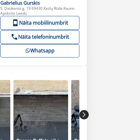
Gabrielius
Gurskis
S. Daukanto g. 19 69430 Kazlų Rūda Kauno
Apskritis Leedu
Näita mobiilinumbrit
Näita telefoninumbrit
Whatsapp