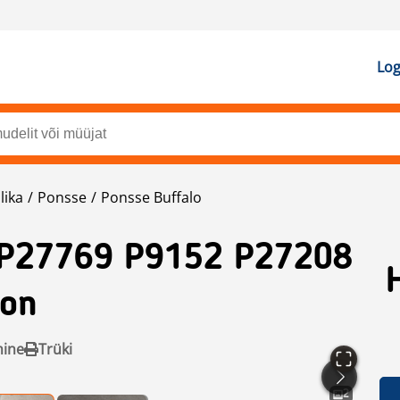
Log
lika
Ponsse
Ponsse Buffalo
 P27769 P9152 P27208
eon
mine
Trüki
2