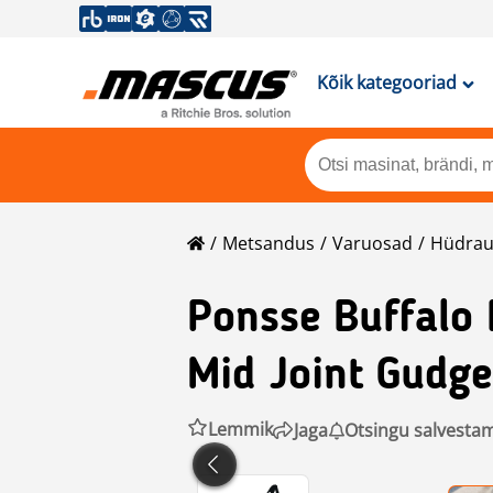
Kõik kategooriad
Metsandus
Varuosad
Hüdrau
Ponsse
Buffalo
Mid Joint Gudg
Lemmik
Jaga
Otsingu salvesta