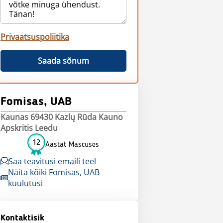
Privaatsuspoliitika
Saada sõnum
Fomisas, UAB
Kaunas 69430 Kazlų Rūda Kauno
Apskritis Leedu
12
Aastat Mascuses
Saa teavitusi emaili teel
Näita kõiki Fomisas, UAB
kuulutusi
Kontaktisik