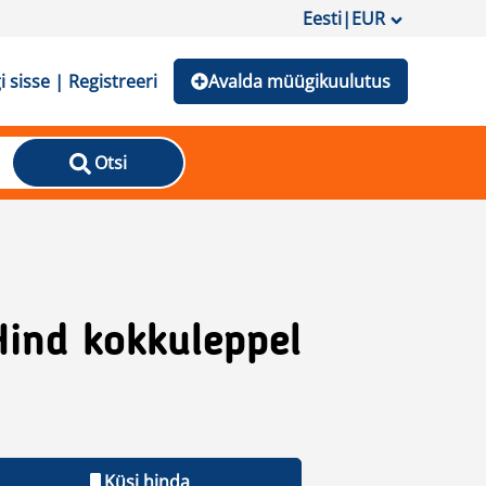
Eesti
|
EUR
i sisse | Registreeri
Avalda müügikuulutus
Otsi
Hind kokkuleppel
Küsi hinda