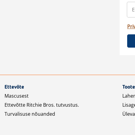
Pri
Ettevõte
Toote
Mascusest
Lahe
Ettevõtte Ritchie Bros. tutvustus.
Lisag
Turvalisuse nõuanded
Üleva