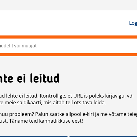
Log
te ei leitud
d lehte ei leitud. Kontrollige, et URL-is poleks kirjavigu, või
 meie saidikaarti, mis aitab teil otsitava leida.
uu probleem? Palun saatke allpool e-kiri ja me võtame teie
st. Täname teid kannatlikkuse eest!