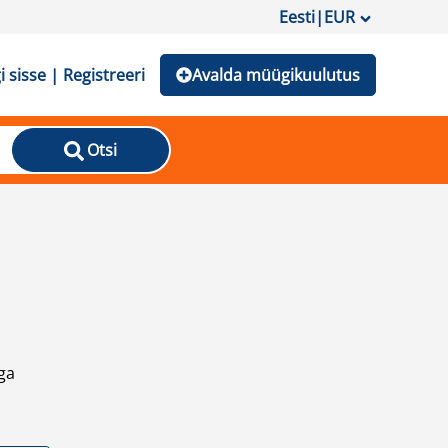
Eesti
|
EUR
i sisse | Registreeri
Avalda müügikuulutus
Otsi
ga