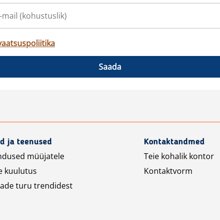
vaatsuspoliitika
Saada
d ja teenused
Kontaktandmed
ndused müüjatele
Teie kohalik kontor
e kuulutus
Kontaktvorm
ade turu trendidest