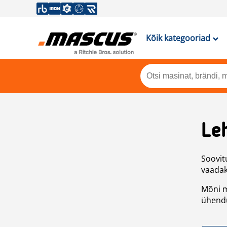
Kõik kategooriad
Leh
Soovitu
vaadake
Mõni m
ühendu