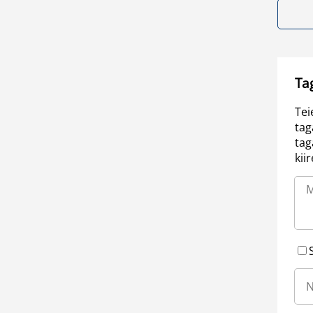
Ta
Tei
tag
tag
kii