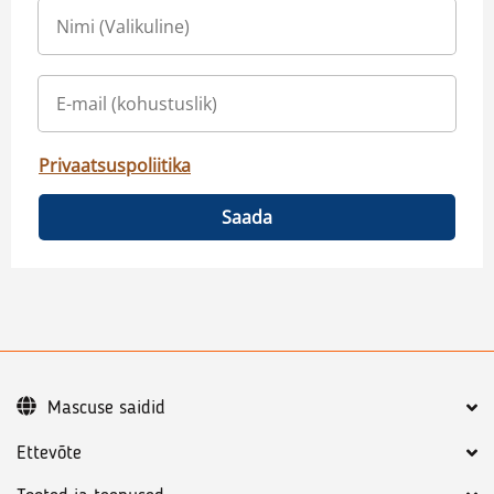
Privaatsuspoliitika
Saada
Mascuse saidid
Ettevõte