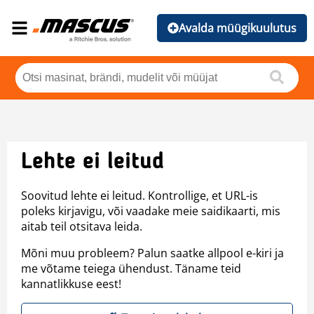
Avalda müügikuulutus
Lehte ei leitud
Soovitud lehte ei leitud. Kontrollige, et URL-is
poleks kirjavigu, või vaadake meie saidikaarti, mis
aitab teil otsitava leida.
Mõni muu probleem? Palun saatke allpool e-kiri ja
me võtame teiega ühendust. Täname teid
kannatlikkuse eest!