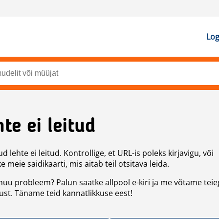
Log
te ei leitud
d lehte ei leitud. Kontrollige, et URL-is poleks kirjavigu, või
 meie saidikaarti, mis aitab teil otsitava leida.
uu probleem? Palun saatke allpool e-kiri ja me võtame teie
st. Täname teid kannatlikkuse eest!