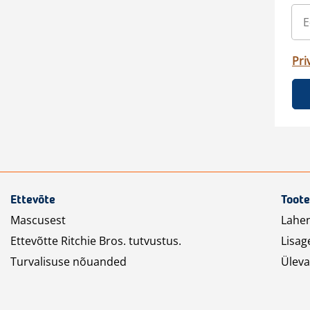
Pri
Ettevõte
Toote
Mascusest
Lahe
Ettevõtte Ritchie Bros. tutvustus.
Lisag
Turvalisuse nõuanded
Üleva