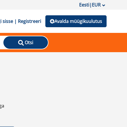
Eesti
|
EUR
i sisse | Registreeri
Avalda müügikuulutus
Otsi
ga