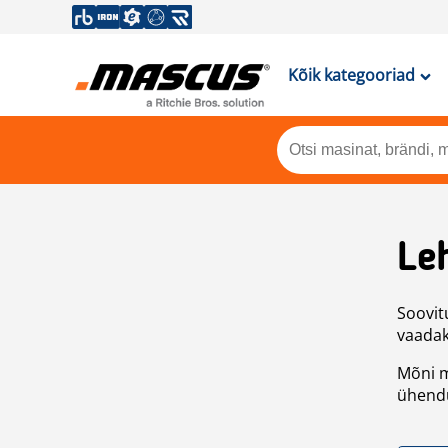
Kõik kategooriad
Leh
Soovitu
vaadake
Mõni m
ühendu