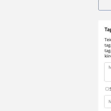
Ta
Tei
tag
tag
kii