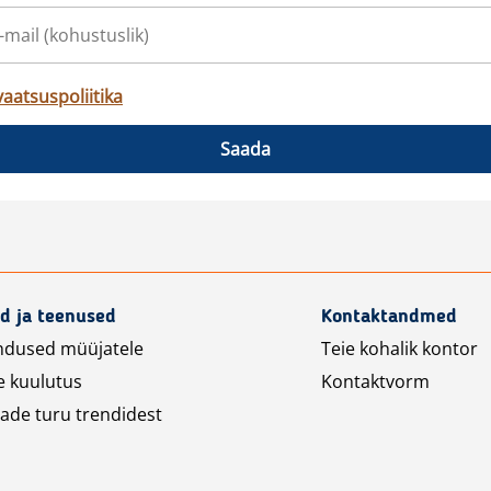
vaatsuspoliitika
Saada
d ja teenused
Kontaktandmed
ndused müüjatele
Teie kohalik kontor
e kuulutus
Kontaktvorm
ade turu trendidest