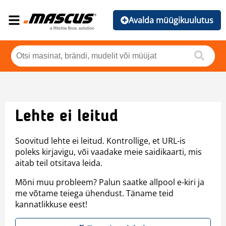
Avalda müügikuulutus
Lehte ei leitud
Soovitud lehte ei leitud. Kontrollige, et URL-is
poleks kirjavigu, või vaadake meie saidikaarti, mis
aitab teil otsitava leida.
Mõni muu probleem? Palun saatke allpool e-kiri ja
me võtame teiega ühendust. Täname teid
kannatlikkuse eest!