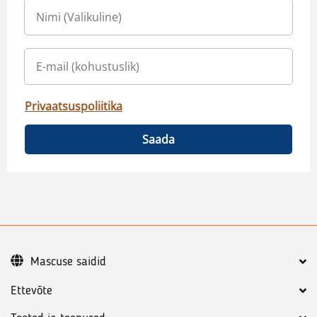
Privaatsuspoliitika
Saada
Mascuse saidid
Ettevõte