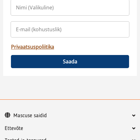
Privaatsuspoliitika
Saada
Mascuse saidid
Ettevõte