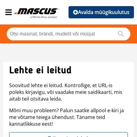
Avalda müügikuulutus
Lehte ei leitud
Soovitud lehte ei leitud. Kontrollige, et URL-is
poleks kirjavigu, või vaadake meie saidikaarti, mis
aitab teil otsitava leida.
Mõni muu probleem? Palun saatke allpool e-kiri ja
me võtame teiega ühendust. Täname teid
kannatlikkuse eest!