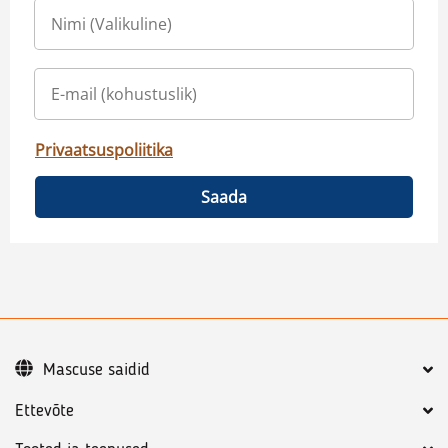
Privaatsuspoliitika
Saada
Mascuse saidid
Ettevõte