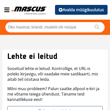
Avalda müügikuulutus
Lehte ei leitud
Soovitud lehte ei leitud. Kontrollige, et URL-is
poleks kirjavigu, või vaadake meie saidikaarti, mis
aitab teil otsitava leida.
Mõni muu probleem? Palun saatke allpool e-kiri ja
me võtame teiega ühendust. Täname teid
kannatlikkuse eest!