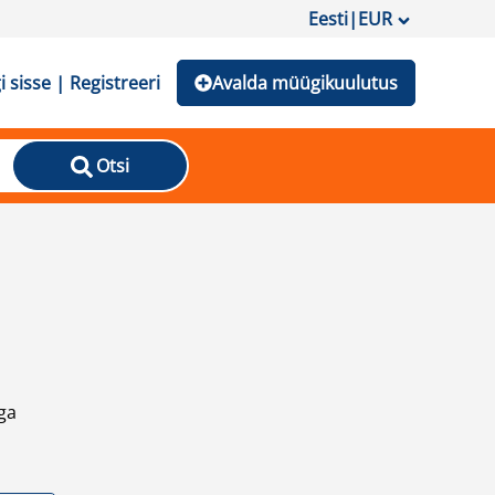
Eesti
|
EUR
i sisse | Registreeri
Avalda müügikuulutus
Otsi
ga