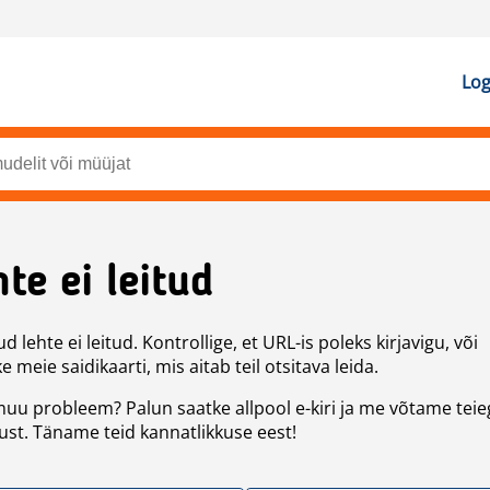
Log
te ei leitud
d lehte ei leitud. Kontrollige, et URL-is poleks kirjavigu, või
 meie saidikaarti, mis aitab teil otsitava leida.
uu probleem? Palun saatke allpool e-kiri ja me võtame teie
st. Täname teid kannatlikkuse eest!