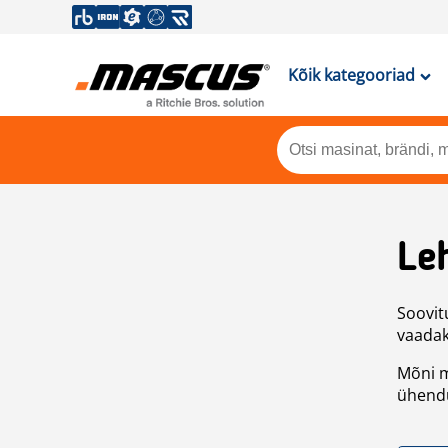
Kõik kategooriad
Leh
Soovitu
vaadake
Mõni m
ühendu