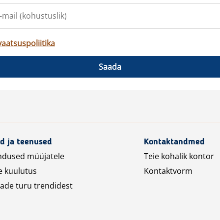
vaatsuspoliitika
Saada
d ja teenused
Kontaktandmed
ndused müüjatele
Teie kohalik kontor
e kuulutus
Kontaktvorm
ade turu trendidest