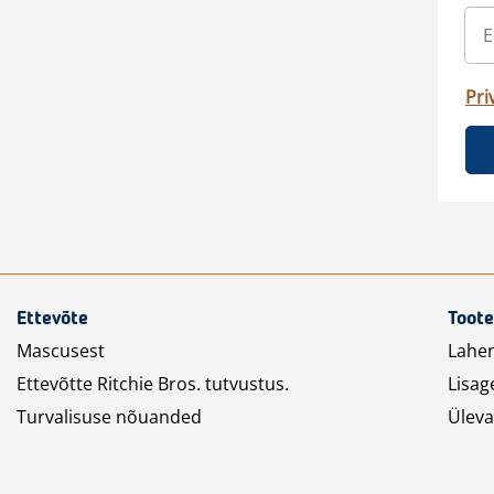
Pri
Ettevõte
Toote
Mascusest
Lahe
Ettevõtte Ritchie Bros. tutvustus.
Lisag
Turvalisuse nõuanded
Üleva