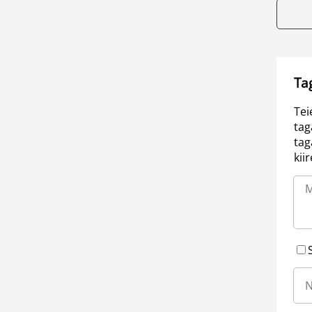
Ta
Tei
tag
tag
kii