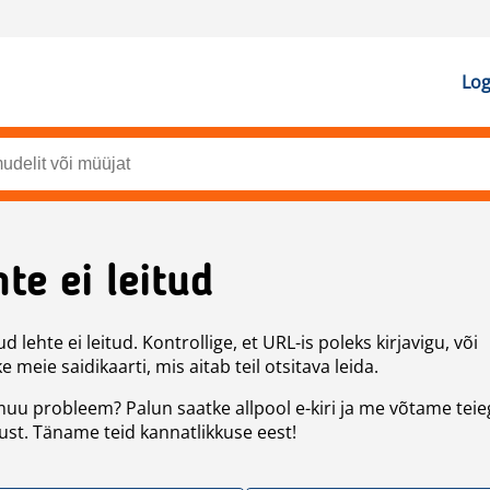
Log
te ei leitud
d lehte ei leitud. Kontrollige, et URL-is poleks kirjavigu, või
 meie saidikaarti, mis aitab teil otsitava leida.
uu probleem? Palun saatke allpool e-kiri ja me võtame teie
st. Täname teid kannatlikkuse eest!