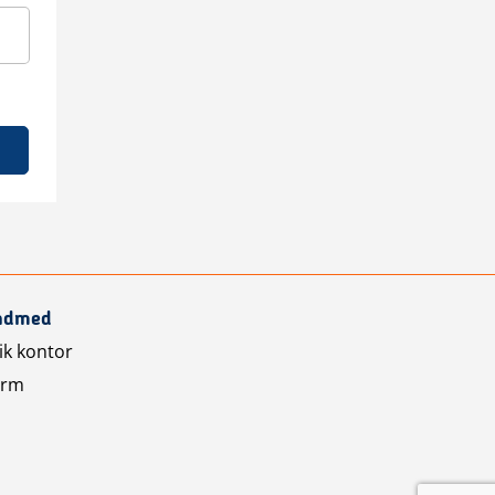
ndmed
ik kontor
orm