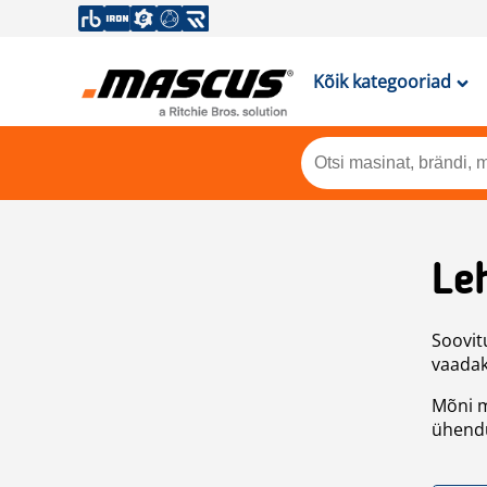
Kõik kategooriad
Leh
Soovitu
vaadake
Mõni m
ühendu