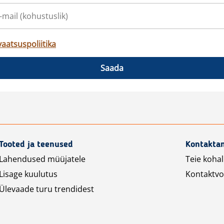
vaatsuspoliitika
Saada
Tooted ja teenused
Kontakta
Lahendused müüjatele
Teie kohal
Lisage kuulutus
Kontaktv
Ülevaade turu trendidest