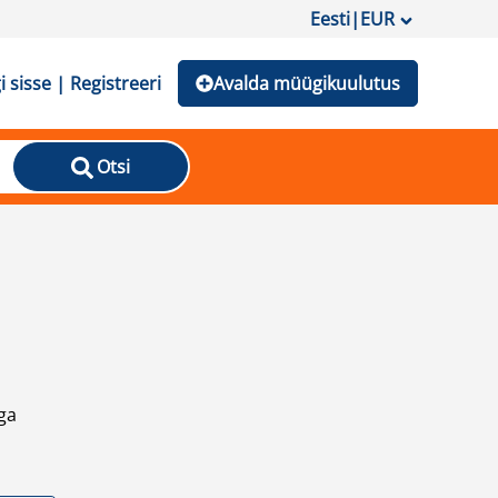
Eesti
|
EUR
i sisse | Registreeri
Avalda müügikuulutus
Otsi
ga