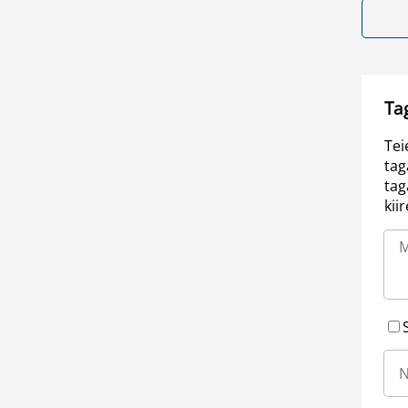
Ta
Tei
tag
tag
kii